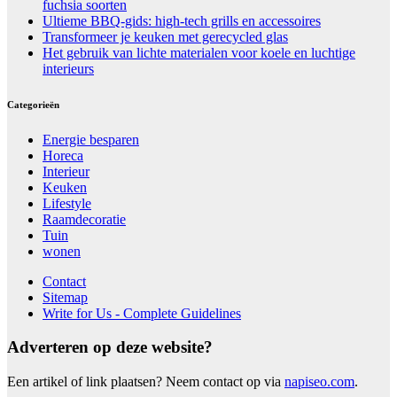
fuchsia soorten
Ultieme BBQ-gids: high-tech grills en accessoires
Transformeer je keuken met gerecycled glas
Het gebruik van lichte materialen voor koele en luchtige
interieurs
Categorieën
Energie besparen
Horeca
Interieur
Keuken
Lifestyle
Raamdecoratie
Tuin
wonen
Contact
Sitemap
Write for Us - Complete Guidelines
Adverteren op deze website?
Een artikel of link plaatsen? Neem contact op via
napiseo.com
.