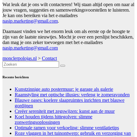
Wat leuk dat je ons wilt contacteren! Wij staan altijd open om naar al
jouw vragen, suggesties en samenwerkingsvoorstellen te luisteren.
Je kan ons bereiken via het e-mailadres
nasip.marketing@gmail.com
.
Daarnaast vinden we het enorm leuk om als eerste op de hoogte te
zijn van de laatste nieuwtjes. Mocht je over een perslijst beschikken,
dan mag je ons zeker toevoegen met het e-mailadres
nasip.marketing@gmail.com
monclerpolojas.nl
>
Contact
Recente berichten
Kunstzinnige auto postermuur: je garage als galerie
Raamstyling met optische illusies: verleng je zomeravonden
Blauwe oases: koelere slaapruimtes inrichten met blauwe
gordijnen
Creëer sereniteit met zegswijzen: kunst aan de muur
Koel houden tijdens hittegolven: slimme
zonweringsoplossingen
Optimale ramen voor verkoeling: slimme ventilatietips
Roze vlaggen in het tuinontwerp: gebruik en verzorging van