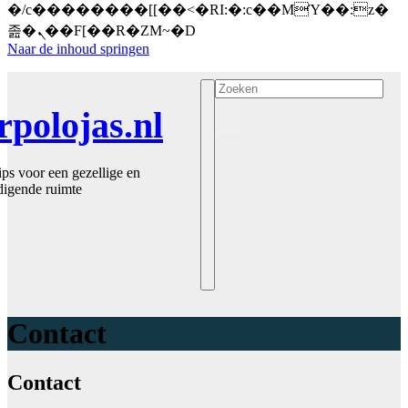
�/c��������[[��<�RI:�:c��MΎ��:z�
졾�ܢ��F[��R�ZM~�D
Naar de inhoud springen
polojas.nl
ps voor een gezellige en
digende ruimte
Contact
Contact