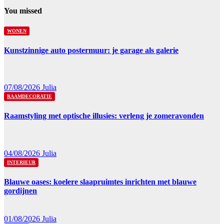
You missed
WONEN
Kunstzinnige auto postermuur: je garage als galerie
07/08/2026
Julia
RAAMDECORATIE
Raamstyling met optische illusies: verleng je zomeravonden
04/08/2026
Julia
INTERIEUR
Blauwe oases: koelere slaapruimtes inrichten met blauwe
gordijnen
01/08/2026
Julia