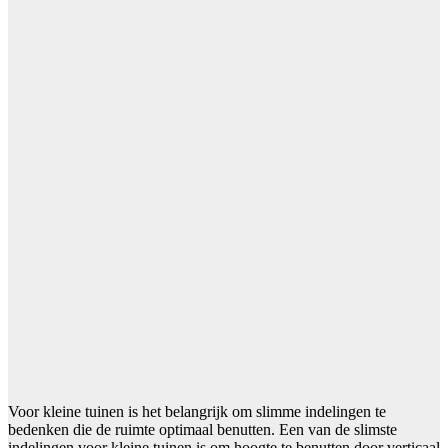
Voor kleine tuinen is het belangrijk om slimme indelingen te
bedenken die de ruimte optimaal benutten. Een van de slimste
indelingen voor kleine tuinen is om hoogte te benutten door verticaal