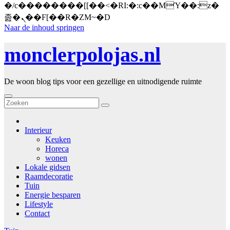
�/c��������[[��<�RI:�:c��MΎ��:z�
졾�ܢ��F[��R�ZM~�D
Naar de inhoud springen
monclerpolojas.nl
De woon blog tips voor een gezellige en uitnodigende ruimte
Interieur
Keuken
Horeca
wonen
Lokale gidsen
Raamdecoratie
Tuin
Energie besparen
Lifestyle
Contact