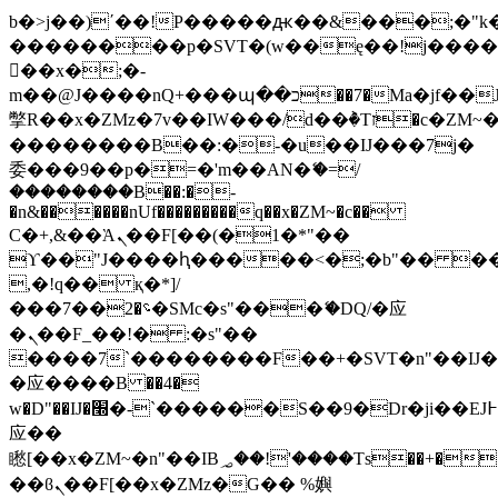
b�>j��)΄��!P�����ԫ��&���;�"k��B
��������p�SVT�(w��ę��!j���
��x�;�-
m��@J����nQ+���պ��כ��7�Ma�jf��J��ͱ4j���Ѳ�
撆R��x�ZMz�7v��IW���/d��ٞ�Тז�c�ZM~�ji�� ߒ��sQz�����Ԡ��DW��3�De�n"��M�+/
��������B��:�-�u��IJ���7j�
委���9��p�=�'m��AN�ޭ�=/
��������B��:�-
�n&������nUf���������q��x�ZM~�
c��
Ϲ�+,&��Ὰܢ��F[��(�1�*"��
ϒ��"J����ԧ�����<�;�b"�� ���"j��
,�!q�� қ�*]/
���؝�2��7�SMc�s"���ޭ�DQ/�应
�ܢ��F_��!� :�s"��
����7`��������F��+�SVT�n"��IJ�
�应����B ��4�
w�D"��IJ�׭�-`������S��9�Dr�ji��EJ߅��gJ�
应��
矁[��x�ZM~�n"��IB؃��!'����Тѕ��+��(m��IK�ʭ�/|
��ϐܢ��F[��x�ZMz�G�� %嬩